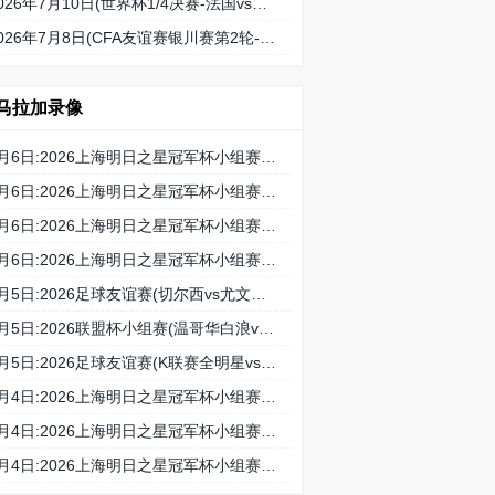
2026年7月10日(世界杯1/4决赛-法国vs摩洛哥)全场录像高清回放免费观看高清回放免费观看
2026年7月8日(CFA友谊赛银川赛第2轮-中国男足U17vs坦桑尼亚U17)全场录像高清回放免费观看高清回放免费观看
马拉加录像
8月6日:2026上海明日之星冠军杯小组赛第3轮(中国男足U17vs拜耳04勒沃库森U17)全场录像高清回放免费观看
8月6日:2026上海明日之星冠军杯小组赛(毕尔巴鄂竞技U17vs阿森纳U17)全场录像高清回放免费观看
8月6日:2026上海明日之星冠军杯小组赛(托特纳姆热刺U17vs葡萄牙体育U17)全场录像高清回放免费观看
8月6日:2026上海明日之星冠军杯小组赛(上海U17vs河床U17)全场录像高清回放免费观看
8月5日:2026足球友谊赛(切尔西vs尤文图斯)全场录像高清回放免费观看
8月5日:2026联盟杯小组赛(温哥华白浪vs亚特兰特)全场录像高清回放免费观看
8月5日:2026足球友谊赛(K联赛全明星vs曼城)全场录像高清回放免费观看
8月4日:2026上海明日之星冠军杯小组赛(托特纳姆热刺U17vs上海U17)全场录像高清回放免费观看
8月4日:2026上海明日之星冠军杯小组赛(葡萄牙体育U17vs河床U17)全场录像高清回放免费观看
8月4日:2026上海明日之星冠军杯小组赛(阿森纳U17vs拜耳04勒沃库森U17)全场录像高清回放免费观看