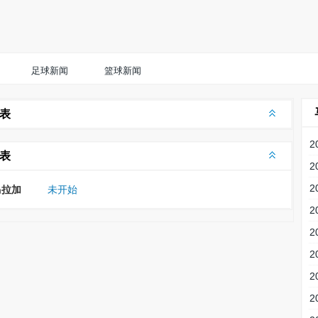
足球新闻
篮球新闻
列表
列表
马拉加
未开始