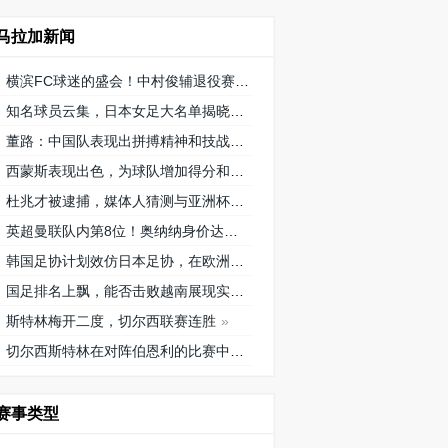
马拉加新闻
横滨FC球迷的盛会！中村俊辅退役赛将在三泽球场再次相聚
知名球员云集，日本女足大名单揭晓
董路：中国队表现出拼搏精神和技战术水平，为国内青训鼓舞
西蒙斯表现出色，为球队增加得分和创造机会！
杜兆才被逮捕，媒体人猜测与亚洲杯搞黄的关系引发广泛讨论
英超曼联队内第8位！奥纳纳身价达到4000万欧元，成为喀麦隆最贵门将
韩国足协计划效仿日本足协，在欧洲设立办公室观察旅欧球员的身体情况
国足排名上飘，能否击败越南展现实力？
斯特林梅开二度，切尔西联赛连胜
切尔西斯特林在对阵伯恩利的比赛中获得 9/10 分的高分
赛事类型