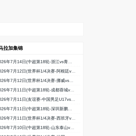
马拉加集锦
2026年7月14日(中超第18轮-浙江vs青岛海牛)全场录像高清回放免费观看高清回放免费观看
2026年7月12日(世界杯1/4决赛-阿根廷vs瑞士)全场录像高清回放免费观看高清回放免费观看
2026年7月12日(世界杯1/4决赛-挪威vs英格兰)全场录像高清回放免费观看高清回放免费观看
2026年7月11日(中超第18轮-成都蓉城vs重庆铜梁龙)全场录像高清回放免费观看高清回放免费观看
2026年7月11日(友谊赛-中国男足U17vs尼日利亚-U17)全场录像高清回放免费观看高清回放免费观看
2026年7月11日(中超第18轮-深圳新鹏城vs青岛西海岸)全场录像高清回放免费观看高清回放免费观看
2026年7月11日(世界杯1/4决赛-西班牙vs比利时)全场录像高清回放免费观看高清回放免费观看
2026年7月10日(中超第18轮-山东泰山vs云南玉昆)全场录像高清回放免费观看高清回放免费观看