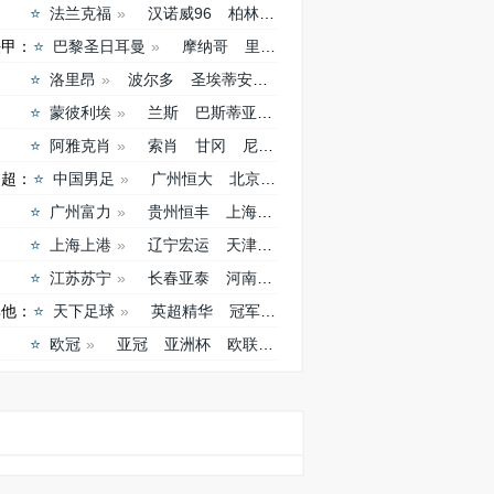
法兰克福
汉诺威96
柏林赫塔
布伦瑞克
法甲：
巴黎圣日耳曼
摩纳哥
里昂
雷恩
马赛
洛里昂
波尔多
圣埃蒂安
图卢兹
里尔
蒙彼利埃
兰斯
巴斯蒂亚
南特
瓦朗谢讷
阿雅克肖
索肖
甘冈
尼斯
中超：
中国男足
广州恒大
北京国安
山东鲁能
广州富力
贵州恒丰
上海申鑫
上海申花
上海上港
辽宁宏运
天津泰达
杭州绿城
江苏苏宁
长春亚泰
河南建业
重庆力帆
其他：
天下足球
英超精华
冠军欧洲
欧冠
亚冠
亚洲杯
欧联杯
国王杯
足总杯