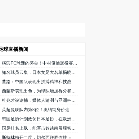
足球直播新闻
横滨FC球迷的盛会！中村俊辅退役赛将在三泽球场再次相聚
知名球员云集，日本女足大名单揭晓
董路：中国队表现出拼搏精神和技战术水平，为国内青训鼓舞
西蒙斯表现出色，为球队增加得分和创造机会！
杜兆才被逮捕，媒体人猜测与亚洲杯搞黄的关系引发广泛讨论
英超曼联队内第8位！奥纳纳身价达到4000万欧元，成为喀麦隆最贵门将
韩国足协计划效仿日本足协，在欧洲设立办公室观察旅欧球员的身体情况
国足排名上飘，能否击败越南展现实力？
斯特林梅开二度，切尔西联赛连胜