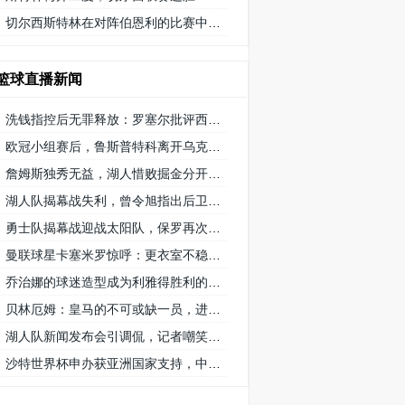
切尔西斯特林在对阵伯恩利的比赛中获得 9/10 分的高分
篮球直播新闻
洗钱指控后无罪释放：罗塞尔批评西班牙司法系统的不公正待遇
欧冠小组赛后，鲁斯普特科离开乌克兰 矿工队前往俄罗斯，未来发展如何？
詹姆斯独秀无益，湖人惜败掘金分开赛季首秀
湖人队揭幕战失利，曾令旭指出后卫线需要适应，八村遇困难
勇士队揭幕战迎战太阳队，保罗再次创纪录延续1215场首发之路
曼联球星卡塞米罗惊呼：更衣室不稳定，球队对他要求低
乔治娜的球迷造型成为利雅得胜利的幸运符号
贝林厄姆：皇马的不可或缺一员，进球和助攻数据证明重要性
湖人队新闻发布会引调侃，记者嘲笑掘金队播音员8秒介绍首发阵容速度
沙特世界杯申办获亚洲国家支持，中国和澳大利亚的态度备受关注