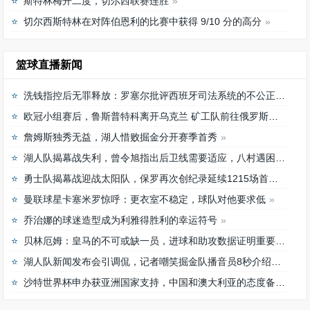
斯特林梅开二度，切尔西联赛连胜
切尔西斯特林在对阵伯恩利的比赛中获得 9/10 分的高分
篮球直播新闻
洗钱指控后无罪释放：罗塞尔批评西班牙司法系统的不公正待遇
欧冠小组赛后，鲁斯普特科离开乌克兰 矿工队前往俄罗斯，未来发展如何？
詹姆斯独秀无益，湖人惜败掘金分开赛季首秀
湖人队揭幕战失利，曾令旭指出后卫线需要适应，八村遇困难
勇士队揭幕战迎战太阳队，保罗再次创纪录延续1215场首发之路
曼联球星卡塞米罗惊呼：更衣室不稳定，球队对他要求低
乔治娜的球迷造型成为利雅得胜利的幸运符号
贝林厄姆：皇马的不可或缺一员，进球和助攻数据证明重要性
湖人队新闻发布会引调侃，记者嘲笑掘金队播音员8秒介绍首发阵容速度
沙特世界杯申办获亚洲国家支持，中国和澳大利亚的态度备受关注