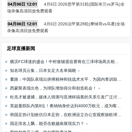
04月06日 12:01
4月6日:2026意甲第31轮(国际米兰vs罗马)全
场录像高清回放免费观看
04月06日 12:01
4月6日:2026法甲第28轮(摩纳哥vs马赛)全场
录像高清回放免费观看
足球直播新闻
横滨FC球迷的盛会！中村俊辅退役赛将在三泽球场再次相聚
知名球员云集，日本女足大名单揭晓
董路：中国队表现出拼搏精神和技战术水平，为国内青训鼓舞
西蒙斯表现出色，为球队增加得分和创造机会！
杜兆才被逮捕，媒体人猜测与亚洲杯搞黄的关系引发广泛讨论
英超曼联队内第8位！奥纳纳身价达到4000万欧元，成为喀麦隆最贵门将
韩国足协计划效仿日本足协，在欧洲设立办公室观察旅欧球员的身体情况
国足排名上飘，能否击败越南展现实力？