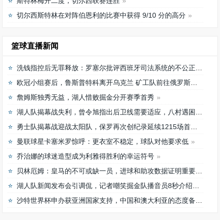
斯特林梅开二度，切尔西联赛连胜
切尔西斯特林在对阵伯恩利的比赛中获得 9/10 分的高分
篮球直播新闻
洗钱指控后无罪释放：罗塞尔批评西班牙司法系统的不公正待遇
欧冠小组赛后，鲁斯普特科离开乌克兰 矿工队前往俄罗斯，未来发展如何？
詹姆斯独秀无益，湖人惜败掘金分开赛季首秀
湖人队揭幕战失利，曾令旭指出后卫线需要适应，八村遇困难
勇士队揭幕战迎战太阳队，保罗再次创纪录延续1215场首发之路
曼联球星卡塞米罗惊呼：更衣室不稳定，球队对他要求低
乔治娜的球迷造型成为利雅得胜利的幸运符号
贝林厄姆：皇马的不可或缺一员，进球和助攻数据证明重要性
湖人队新闻发布会引调侃，记者嘲笑掘金队播音员8秒介绍首发阵容速度
沙特世界杯申办获亚洲国家支持，中国和澳大利亚的态度备受关注