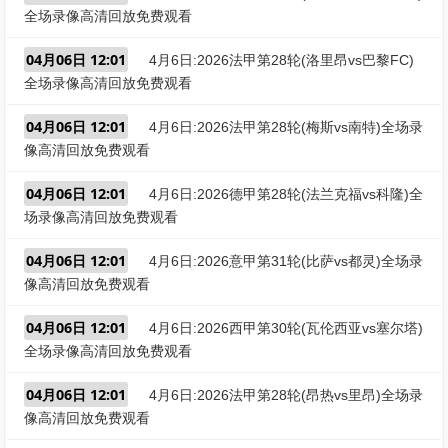
全场录像高清回放免费观看
04月06日 12:01
4月6日:2026法甲第28轮(洛里昂vs巴黎FC)
全场录像高清回放免费观看
04月06日 12:01
4月6日:2026法甲第28轮(梅斯vs南特)全场录
像高清回放免费观看
04月06日 12:01
4月6日:2026德甲第28轮(法兰克福vs科隆)全
场录像高清回放免费观看
04月06日 12:01
4月6日:2026意甲第31轮(比萨vs都灵)全场录
像高清回放免费观看
04月06日 12:01
4月6日:2026西甲第30轮(瓦伦西亚vs塞尔塔)
全场录像高清回放免费观看
04月06日 12:01
4月6日:2026法甲第28轮(昂热vs里昂)全场录
像高清回放免费观看