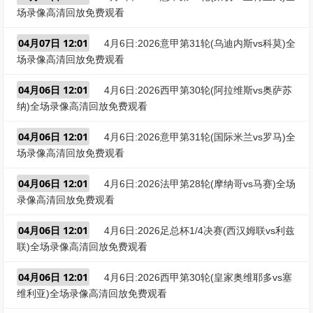
场录像高清回放免费观看
04月07日 12:01
4月6日:2026意甲第31轮(乌迪内斯vs科莫)全
场录像高清回放免费观看
04月06日 12:01
4月6日:2026西甲第30轮(阿拉维斯vs奥萨苏
纳)全场录像高清回放免费观看
04月06日 12:01
4月6日:2026意甲第31轮(国际米兰vs罗马)全
场录像高清回放免费观看
04月06日 12:01
4月6日:2026法甲第28轮(摩纳哥vs马赛)全场
录像高清回放免费观看
04月06日 12:01
4月6日:2026足总杯1/4决赛(西汉姆联vs利兹
联)全场录像高清回放免费观看
04月06日 12:01
4月6日:2026西甲第30轮(皇家奥维耶多vs塞
维利亚)全场录像高清回放免费观看