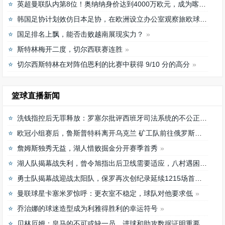
英超曼联队内第8位！奥纳纳身价达到4000万欧元，成为喀麦隆最贵门将
韩国足协计划效仿日本足协，在欧洲设立办公室观察旅欧球员的身体情况
国足排名上飘，能否击败越南展现实力？
斯特林梅开二度，切尔西联赛连胜
切尔西斯特林在对阵伯恩利的比赛中获得 9/10 分的高分
篮球直播新闻
洗钱指控后无罪释放：罗塞尔批评西班牙司法系统的不公正待遇
欧冠小组赛后，鲁斯普特科离开乌克兰 矿工队前往俄罗斯，未来发展如何？
詹姆斯独秀无益，湖人惜败掘金分开赛季首秀
湖人队揭幕战失利，曾令旭指出后卫线需要适应，八村遇困难
勇士队揭幕战迎战太阳队，保罗再次创纪录延续1215场首发之路
曼联球星卡塞米罗惊呼：更衣室不稳定，球队对他要求低
乔治娜的球迷造型成为利雅得胜利的幸运符号
贝林厄姆：皇马的不可或缺一员，进球和助攻数据证明重要性