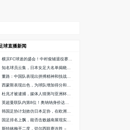
足球直播新闻
横滨FC球迷的盛会！中村俊辅退役赛将在三泽球场再次相聚
知名球员云集，日本女足大名单揭晓
董路：中国队表现出拼搏精神和技战术水平，为国内青训鼓舞
西蒙斯表现出色，为球队增加得分和创造机会！
杜兆才被逮捕，媒体人猜测与亚洲杯搞黄的关系引发广泛讨论
英超曼联队内第8位！奥纳纳身价达到4000万欧元，成为喀麦隆最贵门将
韩国足协计划效仿日本足协，在欧洲设立办公室观察旅欧球员的身体情况
国足排名上飘，能否击败越南展现实力？
斯特林梅开二度，切尔西联赛连胜