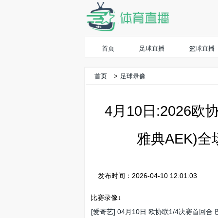
首页
足球直播
篮球直播
首页
>
足球录像
4月10日:2026
雅典AEK)
发布时间：2026-04-10 12:01:03
比赛录像↓
[爱奇艺] 04月10日 欧协联1/4决赛首回合