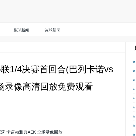
足球新闻
篮球新闻
欧协联1/4决赛首回合(巴列卡诺vs
全场录像高清回放免费观看
 巴列卡诺vs雅典AEK 全场录像回放