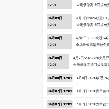
12:01
全场录像高清回放免
04月09日
4月9日:2026欧冠1
12:01
全场录像高清回放免
04月08日
4月8日:2026欧冠1
12:01
全场录像高清回放免
04月08日
4月7日:2026U20女
12:01
全场录像高清回放免费
04月08日 12:01
4月8日:2026欧冠
04月07日 12:01
4月7日:2026西甲
04月07日 12:01
4月7日:2026意甲