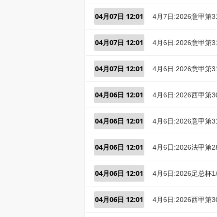
04月07日 12:01
4月7日:2026意甲
04月07日 12:01
4月6日:2026意甲
04月07日 12:01
4月6日:2026意甲
04月06日 12:01
4月6日:2026西甲
04月06日 12:01
4月6日:2026意甲
04月06日 12:01
4月6日:2026法甲
04月06日 12:01
4月6日:2026足总
04月06日 12:01
4月6日:2026西甲