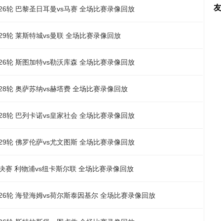
甲第26轮 巴黎圣日耳曼vs马赛 全场比赛录像回放
第29轮 莱斯特城vs曼联 全场比赛录像回放
甲第26轮 斯图加特vs勒沃库森 全场比赛录像回放
甲第28轮 奥萨苏纳vs赫塔费 全场比赛录像回放
甲第28轮 巴列卡诺vs皇家社会 全场比赛录像回放
甲第29轮 佛罗伦萨vs尤文图斯 全场比赛录像回放
联杯决赛 利物浦vs纽卡斯尔联 全场比赛录像回放
甲第26轮 海登海姆vs荷尔斯泰因基尔 全场比赛录像回放