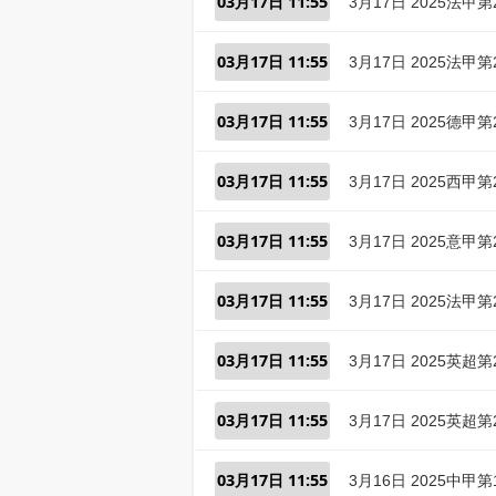
03月17日 11:55
3月17日 2025法
03月17日 11:55
3月17日 2025法甲
03月17日 11:55
3月17日 2025德甲
03月17日 11:55
3月17日 2025西
03月17日 11:55
3月17日 2025意
03月17日 11:55
3月17日 2025法甲
03月17日 11:55
3月17日 2025英超
03月17日 11:55
3月17日 2025英超
03月17日 11:55
3月16日 2025中