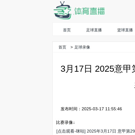
首页
足球直播
篮球直播
首页
>
足球录像
3月17日 2025意
发布时间：2025-03-17 11:55:46
比赛录像↓
[点击观看-咪咕] 2025年3月17日 意甲第