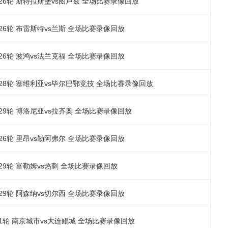
甲第26轮 斯特拉斯堡vs图卢兹 全场比赛录像回放
第26轮 布雷斯特vs兰斯 全场比赛录像回放
第26轮 波鸿vs法兰克福 全场比赛录像回放
甲第28轮 塞维利亚vs毕尔巴鄂竞技 全场比赛录像回放
甲第29轮 博洛尼亚vs拉齐奥 全场比赛录像回放
第26轮 里昂vs勒阿弗尔 全场比赛录像回放
第29轮 富勒姆vs热刺 全场比赛录像回放
第29轮 阿森纳vs切尔西 全场比赛录像回放
甲第1轮 南京城市vs大连鲲城 全场比赛录像回放