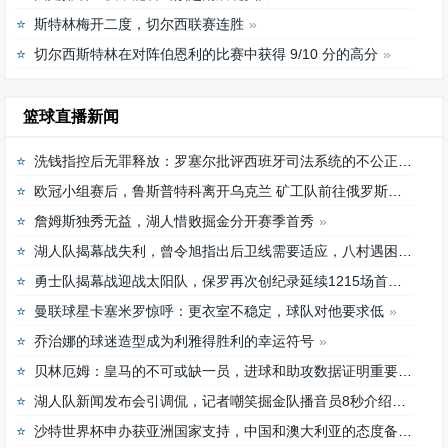
斯特林梅开二度，切尔西联赛连胜
切尔西斯特林在对阵伯恩利的比赛中获得 9/10 分的高分
篮球直播新闻
洗钱指控后无罪释放：罗塞尔批评西班牙司法系统的不公正待遇
欧冠小组赛后，鲁斯普特科离开乌克兰 矿工队前往俄罗斯，未来发展如何？
詹姆斯独秀无益，湖人惜败掘金分开赛季首秀
湖人队揭幕战失利，曾令旭指出后卫线需要适应，八村遇困难
勇士队揭幕战迎战太阳队，保罗再次创纪录延续1215场首发之路
曼联球星卡塞米罗惊呼：更衣室不稳定，球队对他要求低
乔治娜的球迷造型成为利雅得胜利的幸运符号
贝林厄姆：皇马的不可或缺一员，进球和助攻数据证明重要性
湖人队新闻发布会引调侃，记者嘲笑掘金队播音员8秒介绍首发阵容速度
沙特世界杯申办获亚洲国家支持，中国和澳大利亚的态度备受关注