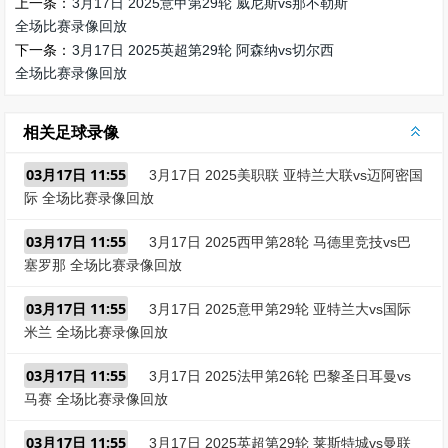
上一条：
3月17日 2025意甲第29轮 威尼斯vs那不勒斯
全场比赛录像回放
下一条：
3月17日 2025英超第29轮 阿森纳vs切尔西
全场比赛录像回放
相关足球录像
03月17日 11:55
3月17日 2025美职联 亚特兰大联vs迈阿密国
际 全场比赛录像回放
03月17日 11:55
3月17日 2025西甲第28轮 马德里竞技vs巴
塞罗那 全场比赛录像回放
03月17日 11:55
3月17日 2025意甲第29轮 亚特兰大vs国际
米兰 全场比赛录像回放
03月17日 11:55
3月17日 2025法甲第26轮 巴黎圣日耳曼vs
马赛 全场比赛录像回放
03月17日 11:55
3月17日 2025英超第29轮 莱斯特城vs曼联