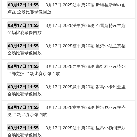
03月17日 11:55
3月17日 2025法甲第26轮 斯特拉斯堡vs图
卢兹 全场比赛录像回放
03月17日 11:55
3月17日 2025法甲第26轮 布雷斯特vs兰斯
全场比赛录像回放
03月17日 11:55
3月17日 2025德甲第26轮 波鸿vs法兰克福
全场比赛录像回放
03月17日 11:55
3月17日 2025西甲第28轮 塞维利亚vs毕尔
巴鄂竞技 全场比赛录像回放
03月17日 11:55
3月17日 2025意甲第29轮 罗马vs卡利亚里
全场比赛录像回放
03月17日 11:55
3月17日 2025意甲第29轮 博洛尼亚vs拉齐
奥 全场比赛录像回放
03月17日 11:55
3月17日 2025法甲第26轮 里昂vs勒阿弗尔
全场比赛录像回放